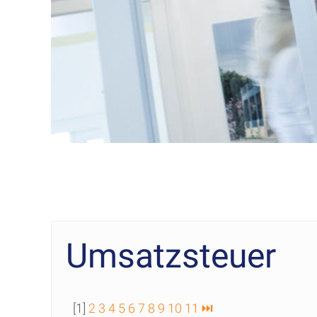
Umsatzsteuer
[1]
2
3
4
5
6
7
8
9
10
11
⏭