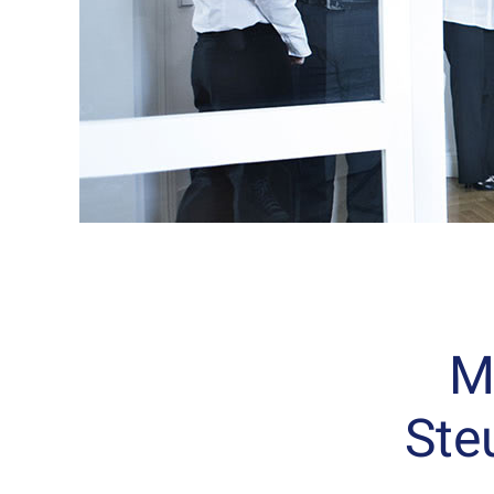
M
Ste