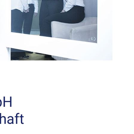
bH
haft