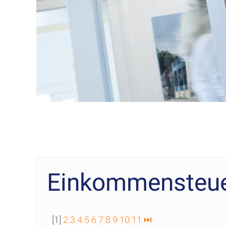
Einkommensteuer
[1]
2
3
4
5
6
7
8
9
10
11
⏭