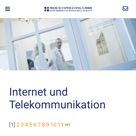
Internet und
Telekommunikation
[1]
2
3
4
5
6
7
8
9
10
11
⏭