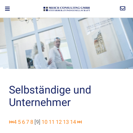
Selbständige und
Unternehmer
⏮
4
5
6
7
8
[9]
10
11
12
13
14
⏭